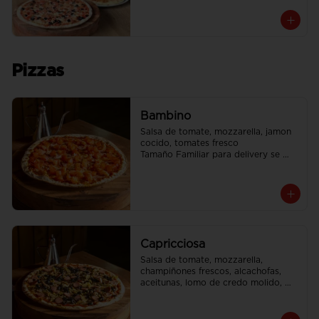
Pizzas
Bambino
Salsa de tomate, mozzarella, jamon 
cocido, tomates fresco

Tamaño Familiar para delivery se 
envia en 2 cajas
Capricciosa
Salsa de tomate, mozzarella, 
champiñones frescos, alcachofas, 
aceitunas, lomo de credo molido, 
jamon cocido, vienesas de pavo

Tamaño Familiar para delivery se 
envia en 2 cajas