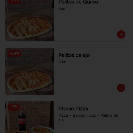
-
29
%
Palitos de Queso
8un
-
29
%
Palitos de ajo
8 un
-
21
%
Promo Pizza
Pizza + Bebida 1.5Lts + Palitos de 
ajo