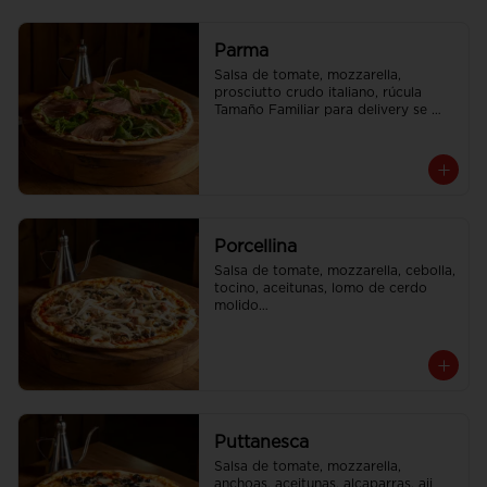
Parma
Salsa de tomate, mozzarella, 
prosciutto crudo italiano, rúcula

Tamaño Familiar para delivery se 
envia en 2 cajas
Porcellina
Salsa de tomate, mozzarella, cebolla, 
tocino, aceitunas, lomo de cerdo 
molido

Tamaño Familiar para delivery se 
envia en 2 cajas
Puttanesca
Salsa de tomate, mozzarella, 
anchoas, aceitunas, alcaparras, aji
