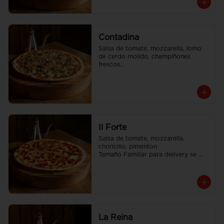
Contadina
Salsa de tomate, mozzarella, lomo 
de cerdo molido, champiñones 
frescos

Tamaño Familiar para delivery se 
envia en 2 cajas
Il Forte
Salsa de tomate, mozzarella, 
choricillo, pimenton

Tamaño Familiar para delivery se 
envia en 2 cajas
La Reina