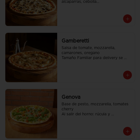
alcaparras, cebolla

Tamaño Familiar para delivery se 
envia en 2 cajas
Gamberetti
Salsa de tomate, mozzarella, 
camarones, oregano

Tamaño Familiar para delivery se 
envia en 2 cajas
Genova
Base de pesto, mozzarella, tomates 
cherry

Al salir del horno: rúcula y 
parmesano rallado