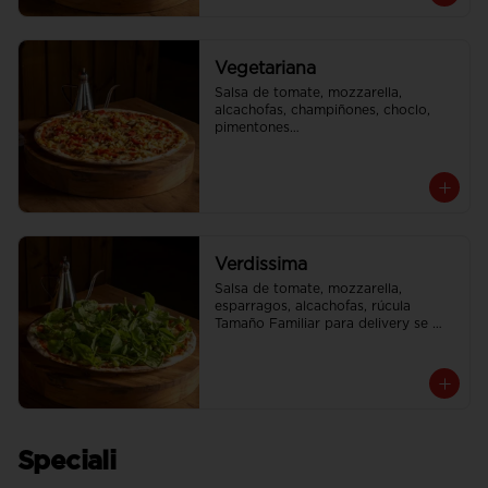
Vegetariana
Salsa de tomate, mozzarella, 
alcachofas, champiñones, choclo, 
pimentones

Tamaño Familiar para delivery se 
envia en 2 cajas
Verdissima
Salsa de tomate, mozzarella, 
esparragos, alcachofas, rúcula

Tamaño Familiar para delivery se 
envia en 2 cajas
Speciali