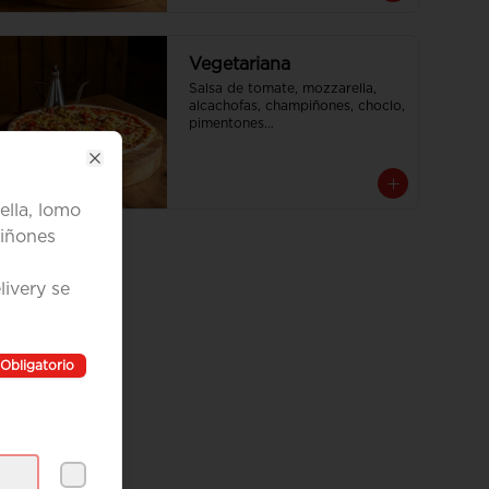
Vegetariana
Salsa de tomate, mozzarella, 
alcachofas, champiñones, choclo, 
pimentones

Tamaño Familiar para delivery se 
envia en 2 cajas
Close
ella, lomo
iñones
ivery se
Obligatorio