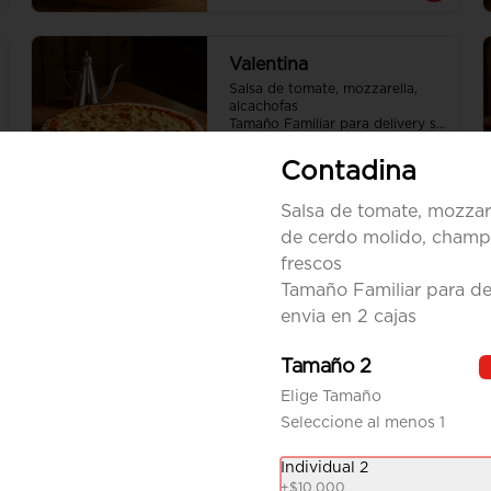
Valentina
Salsa de tomate, mozzarella, 
alcachofas

Tamaño Familiar para delivery se 
envia en 2 cajas
Contadina
Salsa de tomate, mozzar
de cerdo molido, champ
frescos
Tamaño Familiar para del
envia en 2 cajas
Tamaño 2
Elige Tamaño
Seleccione al menos 1
Individual 2
+
$10.000