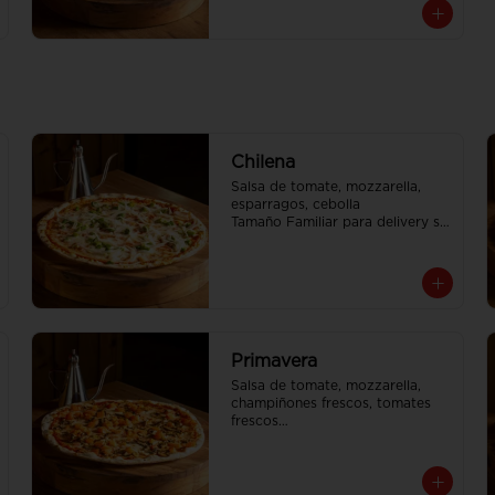
Chilena
Salsa de tomate, mozzarella, 
esparragos, cebolla

Tamaño Familiar para delivery se 
envia en 2 cajas
Primavera
Salsa de tomate, mozzarella, 
champiñones frescos, tomates 
frescos

Tamaño Familiar para delivery se 
envia en 2 cajas