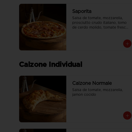
Saporita
Salsa de tomate, mozzarella, 
prosciutto crudo italiano, lomo 
de cerdo molido, tomate fresco

Tamaño Familiar para delivery se 
envia en 2 cajas
Calzone Individual
Calzone Normale
Salsa de tomate, mozzarella, 
jamon cocido