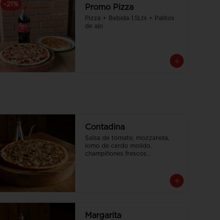
-
21
%
Promo Pizza
Pizza + Bebida 1.5Lts + Palitos 
de ajo
Contadina
Salsa de tomate, mozzarella, 
lomo de cerdo molido, 
champiñones frescos

Tamaño Familiar para delivery se 
envia en 2 cajas
Margarita