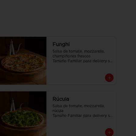
Funghi
Salsa de tomate, mozzarella, 
champiñones frescos

Tamaño Familiar para delivery se 
envia en 2 cajas
Rúcula
Salsa de tomate, mozzarella, 
rúcula

Tamaño Familiar para delivery se 
envia en 2 cajas