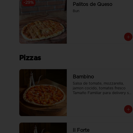
-
29
%
Palitos de Queso
8un
Pizzas
Bambino
Salsa de tomate, mozzarella, 
jamon cocido, tomates fresco

Tamaño Familiar para delivery se 
envia en 2 cajas
Il Forte