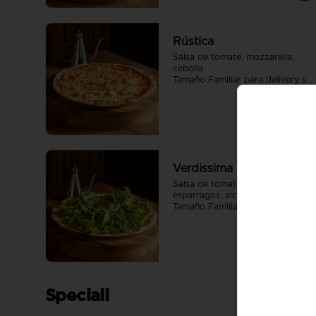
Rústica
Salsa de tomate, mozzarella, 
cebolla

Tamaño Familiar para delivery se 
envia en 2 cajas
Verdissima
Salsa de tomate, mozzarella, 
esparragos, alcachofas, rúcula

Tamaño Familiar para delivery se 
envia en 2 cajas
Speciali