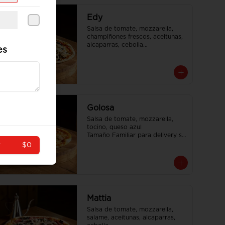
Edy
Salsa de tomate, mozzarella, 
champiñones frescos, aceitunas, 
alcaparras, cebolla

es
Tamaño Familiar para delivery se 
envia en 2 cajas
Golosa
Salsa de tomate, mozzarella, 
tocino, queso azul

Tamaño Familiar para delivery se 
envia en 2 cajas
r
$0
Mattia
Salsa de tomate, mozzarella, 
salame, aceitunas, alcaparras, 