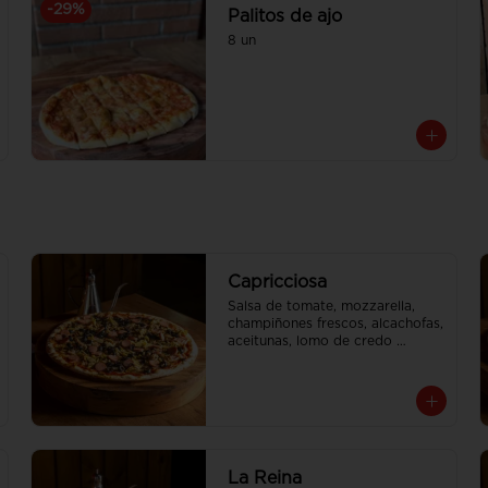
-
29
%
Palitos de ajo
8 un
Capricciosa
Salsa de tomate, mozzarella, 
champiñones frescos, alcachofas, 
aceitunas, lomo de credo 
molido, jamon cocido, vienesas 
de pavo

Tamaño Familiar para delivery se 
envia en 2 cajas
La Reina