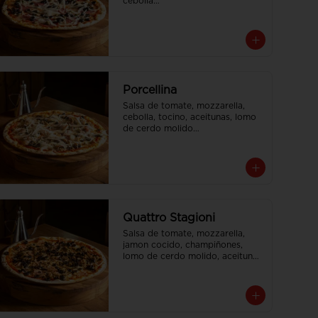
cebolla

Tamaño Familiar para delivery se 
envia en 2 cajas
Porcellina
Salsa de tomate, mozzarella, 
cebolla, tocino, aceitunas, lomo 
de cerdo molido

Tamaño Familiar para delivery se 
envia en 2 cajas
Quattro Stagioni
Salsa de tomate, mozzarella, 
jamon cocido, champiñones, 
lomo de cerdo molido, aceitunas

Tamaño Familiar para delivery se 
envia en 2 cajas