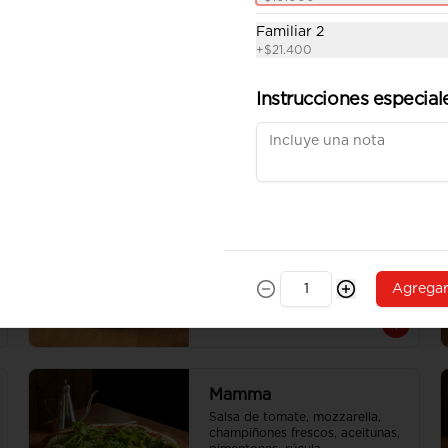
Familiar 2
Delicata
+
$21.400
Salsa de tomate, mozzarella, 
tocino, choclo

Tamaño Familiar para delivery se 
Instrucciones especial
envia en 2 cajas
Genova
Base de pesto, mozzarella, 
tomates cherry

Al salir del horno: rúcula y 
parmesano rallado
Agrega
Mamma
Salsa de tomate, mozzarella, 
champiñones frescos, aceitunas, 