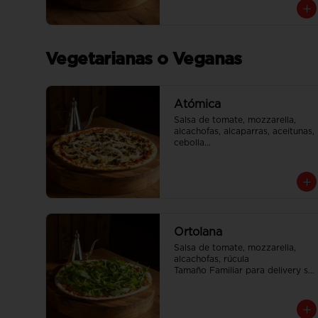
envia en 2 cajas
Vegetarianas o Veganas
Atómica
Salsa de tomate, mozzarella, 
alcachofas, alcaparras, aceitunas, 
cebolla

Tamaño Familiar para delivery se 
envia en 2 cajas
Ortolana
Salsa de tomate, mozzarella, 
alcachofas, rúcula

Tamaño Familiar para delivery se 
envia en 2 cajas