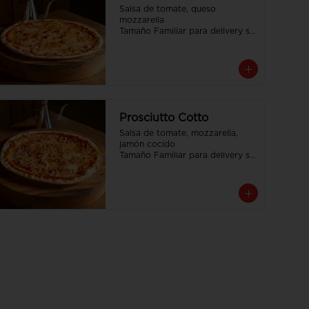
Salsa de tomate, queso 
mozzarella

Tamaño Familiar para delivery se 
envia en 2 cajas
Prosciutto Cotto
Salsa de tomate, mozzarella, 
jamón cocido

Tamaño Familiar para delivery se 
envia en 2 cajas