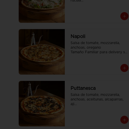
rúcula

Tamaño Familiar para delivery se 
envia en 2 cajas
Napoli
Salsa de tomate, mozzarella, 
anchoas, oregano

Tamaño Familiar para delivery se 
envia en 2 cajas
Puttanesca
Salsa de tomate, mozzarella, 
anchoas, aceitunas, alcaparras, 
aji

Tamaño Familiar para delivery se 
envia en 2 cajas