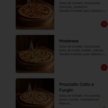
Salsa de tomate, mozzarella, 
choricillo, pimenton

Tamaño Familiar para delivery se 
envia en 2 cajas
Modenese
Salsa de tomate, mozzarella, 
lomo de credo molido, cebolla

Tamaño Familiar para delivery se 
envia en 2 cajas
Prosciutto Cotto e
Funghi
Salsa de tomate, mozzarella, 
jamon cocido, champiñones 
frescos

Tamaño Familiar para delivery se 