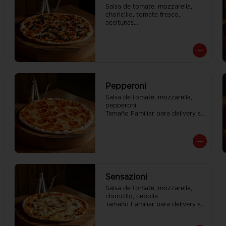
Salsa de tomate, mozzarella, 
choricillo, tomate fresco, 
aceitunas

Tamaño Familiar para delivery se 
envia en 2 cajas
Pepperoni
Salsa de tomate, mozzarella, 
pepperoni

Tamaño Familiar para delivery se 
envia en 2 cajas
Sensazioni
Salsa de tomate, mozzarella, 
choricillo, cebolla

Tamaño Familiar para delivery se 
envia en 2 cajas