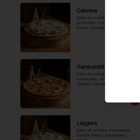
Caterina
Salsa de tomate, mozzarella, 
prosciutto crudo italiano, tomate 
fresco, parmesano, rúcula

Tamaño Familiar para delivery se 
envia en 2 cajas
Gamberetti
Salsa de tomate, mozzarella, 
camarones, oregano

Tamaño Familiar para delivery se 
envia en 2 cajas
Leggera
Salsa de tomate, mozzarella, 
tomate fresco, parmesano, 