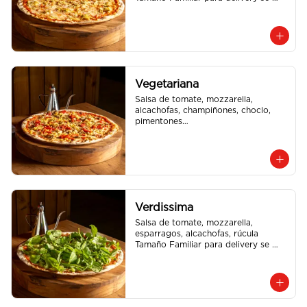
envia en 2 cajas
Vegetariana
Salsa de tomate, mozzarella, 
alcachofas, champiñones, choclo, 
pimentones

Tamaño Familiar para delivery se 
envia en 2 cajas
Verdissima
Salsa de tomate, mozzarella, 
esparragos, alcachofas, rúcula

Tamaño Familiar para delivery se 
envia en 2 cajas