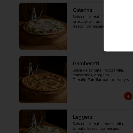
Caterina
Salsa de tomate, mozzarella, 
prosciutto crudo italiano, tomate 
fresco, parmesano, rúcula

Tamaño Familiar para delivery se 
envia en 2 cajas
Gamberetti
Salsa de tomate, mozzarella, 
camarones, oregano

Tamaño Familiar para delivery se 
envia en 2 cajas
Leggera
Salsa de tomate, mozzarella, 
tomate fresco, parmesano, 