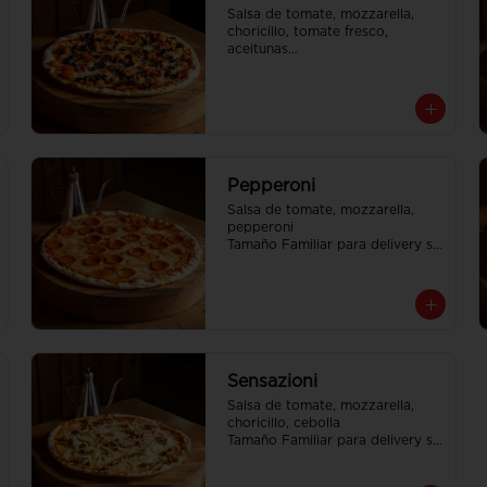
Salsa de tomate, mozzarella, 
choricillo, tomate fresco, 
aceitunas

Tamaño Familiar para delivery se 
envia en 2 cajas
Pepperoni
Salsa de tomate, mozzarella, 
pepperoni

Tamaño Familiar para delivery se 
envia en 2 cajas
Sensazioni
Salsa de tomate, mozzarella, 
choricillo, cebolla

Tamaño Familiar para delivery se 
envia en 2 cajas