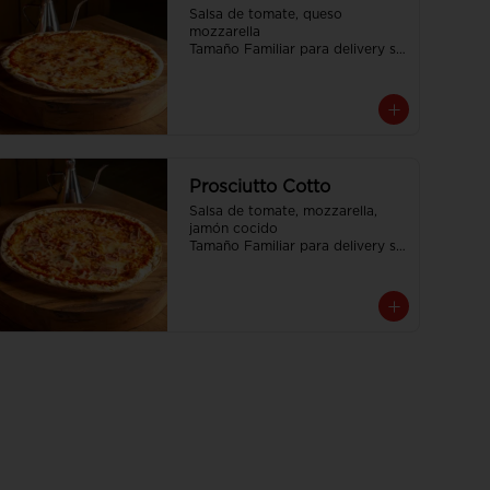
Salsa de tomate, queso 
mozzarella

Tamaño Familiar para delivery se 
envia en 2 cajas
Prosciutto Cotto
Salsa de tomate, mozzarella, 
jamón cocido

Tamaño Familiar para delivery se 
envia en 2 cajas