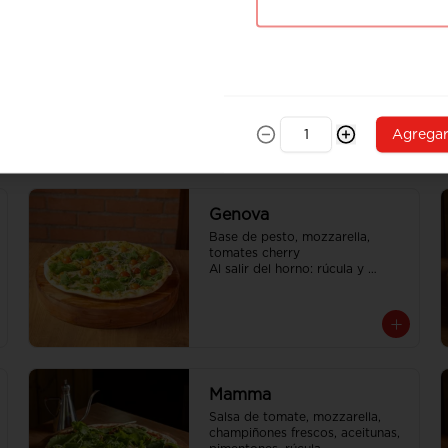
Delicata
Salsa de tomate, mozzarella, 
tocino, choclo

Tamaño Familiar para delivery se 
envia en 2 cajas
Agrega
Genova
Base de pesto, mozzarella, 
tomates cherry

Al salir del horno: rúcula y 
parmesano rallado
Mamma
Salsa de tomate, mozzarella, 
champiñones frescos, aceitunas, 