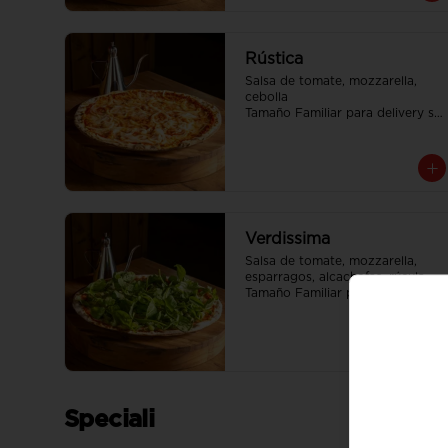
Rústica
Salsa de tomate, mozzarella, 
cebolla

Tamaño Familiar para delivery se 
envia en 2 cajas
Verdissima
Salsa de tomate, mozzarella, 
esparragos, alcachofas, rúcula

Tamaño Familiar para delivery se 
envia en 2 cajas
Speciali