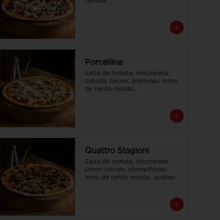
cebolla

Tamaño Familiar para delivery se 
envia en 2 cajas
Porcellina
Salsa de tomate, mozzarella, 
cebolla, tocino, aceitunas, lomo 
de cerdo molido

Tamaño Familiar para delivery se 
envia en 2 cajas
Quattro Stagioni
Salsa de tomate, mozzarella, 
jamon cocido, champiñones, 
lomo de cerdo molido, aceitunas

Tamaño Familiar para delivery se 
envia en 2 cajas