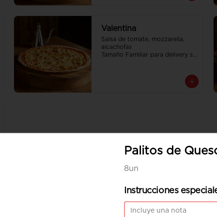
Valentina
Salsa de tomate, mozzarella, 
alcachofas

Tamaño Familiar para delivery se 
envia en 2 cajas
Palitos de Ques
8un
Instrucciones especial