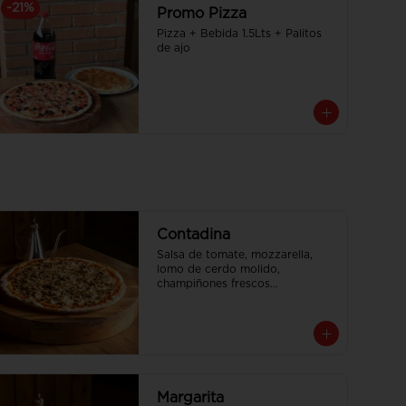
-
21
%
Promo Pizza
Pizza + Bebida 1.5Lts + Palitos 
de ajo
Contadina
Salsa de tomate, mozzarella, 
lomo de cerdo molido, 
champiñones frescos

Tamaño Familiar para delivery se 
envia en 2 cajas
Margarita