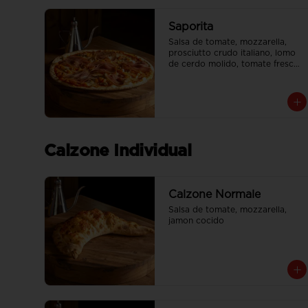
Saporita
Salsa de tomate, mozzarella, 
prosciutto crudo italiano, lomo 
de cerdo molido, tomate fresco

Tamaño Familiar para delivery se 
envia en 2 cajas
Calzone Individual
Calzone Normale
Salsa de tomate, mozzarella, 
jamon cocido