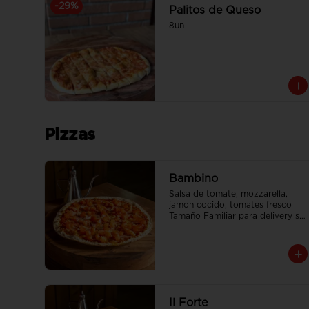
-
29
%
Palitos de Queso
8un
Pizzas
Bambino
Salsa de tomate, mozzarella, 
jamon cocido, tomates fresco

Tamaño Familiar para delivery se 
envia en 2 cajas
Il Forte