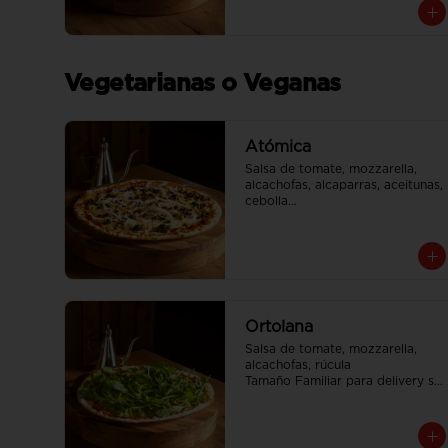
envia en 2 cajas
Vegetarianas o Veganas
Atómica
Salsa de tomate, mozzarella, 
alcachofas, alcaparras, aceitunas, 
cebolla

Tamaño Familiar para delivery se 
envia en 2 cajas
Ortolana
Salsa de tomate, mozzarella, 
alcachofas, rúcula

Tamaño Familiar para delivery se 
envia en 2 cajas