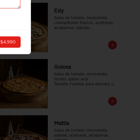
Edy
Salsa de tomate, mozzarella, 
champiñones frescos, aceitunas, 
alcaparras, cebolla

Tamaño Familiar para delivery se 
envia en 2 cajas
r
$4.990
Golosa
Salsa de tomate, mozzarella, 
tocino, queso azul

Tamaño Familiar para delivery se 
envia en 2 cajas
Mattia
Salsa de tomate, mozzarella, 
salame, aceitunas, alcaparras, 