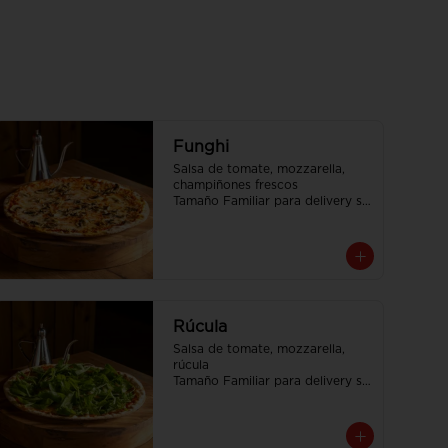
Funghi
Salsa de tomate, mozzarella, 
champiñones frescos

Tamaño Familiar para delivery se 
envia en 2 cajas
Rúcula
Salsa de tomate, mozzarella, 
rúcula

Tamaño Familiar para delivery se 
envia en 2 cajas