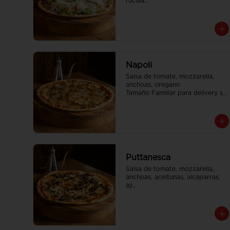
rúcula

Tamaño Familiar para delivery se 
envia en 2 cajas
Napoli
Salsa de tomate, mozzarella, 
anchoas, oregano

Tamaño Familiar para delivery se 
envia en 2 cajas
Puttanesca
Salsa de tomate, mozzarella, 
anchoas, aceitunas, alcaparras, 
aji

Tamaño Familiar para delivery se 
envia en 2 cajas