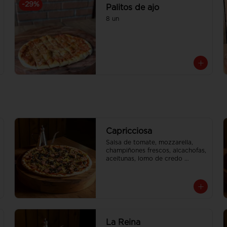
-
29
%
Palitos de ajo
8 un
Capricciosa
Salsa de tomate, mozzarella, 
champiñones frescos, alcachofas, 
aceitunas, lomo de credo 
molido, jamon cocido, vienesas 
de pavo

Tamaño Familiar para delivery se 
envia en 2 cajas
La Reina