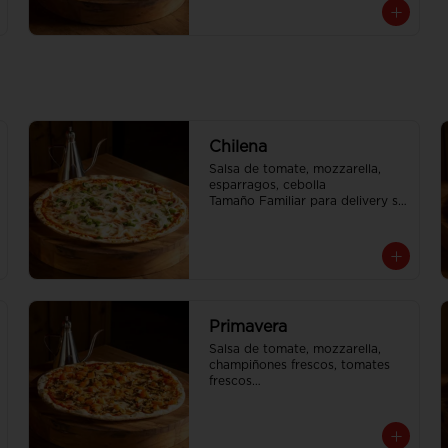
Chilena
Salsa de tomate, mozzarella, 
esparragos, cebolla

Tamaño Familiar para delivery se 
envia en 2 cajas
Primavera
Salsa de tomate, mozzarella, 
champiñones frescos, tomates 
frescos

Tamaño Familiar para delivery se 
envia en 2 cajas