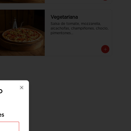
Vegetariana
Salsa de tomate, mozzarella, 
alcachofas, champiñones, choclo, 
pimentones

Tamaño Familiar para delivery se 
envia en 2 cajas
o
Close
es