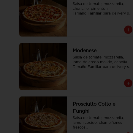
Salsa de tomate, mozzarella, 
choricillo, pimenton

Tamaño Familiar para delivery se 
envia en 2 cajas
Modenese
Salsa de tomate, mozzarella, 
lomo de credo molido, cebolla

Tamaño Familiar para delivery se 
envia en 2 cajas
Prosciutto Cotto e
Funghi
Salsa de tomate, mozzarella, 
jamon cocido, champiñones 
frescos

Tamaño Familiar para delivery se 