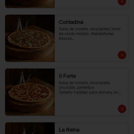
Contadina
Salsa de tomate, mozzarella, lomo 
de cerdo molido, champiñones 
frescos

Tamaño Familiar para delivery se 
envia en 2 cajas
Il Forte
Salsa de tomate, mozzarella, 
choricillo, pimenton

Tamaño Familiar para delivery se 
envia en 2 cajas
La Reina