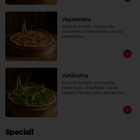
Vegetariana
Salsa de tomate, mozzarella, 
alcachofas, champiñones, choclo, 
pimentones

Tamaño Familiar para delivery se 
envia en 2 cajas
Verdissima
Salsa de tomate, mozzarella, 
esparragos, alcachofas, rúcula

Tamaño Familiar para delivery se 
envia en 2 cajas
Speciali