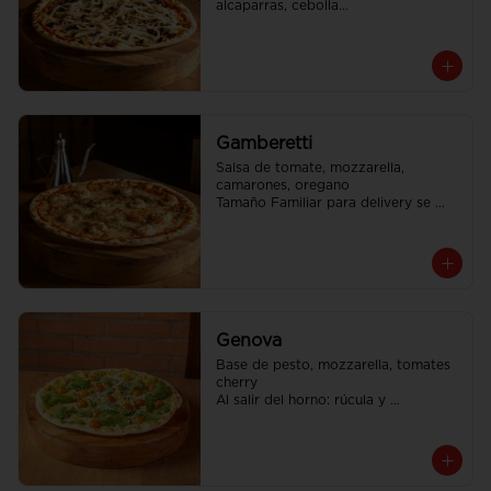
alcaparras, cebolla

Tamaño Familiar para delivery se 
envia en 2 cajas
Gamberetti
Salsa de tomate, mozzarella, 
camarones, oregano

Tamaño Familiar para delivery se 
envia en 2 cajas
Genova
Base de pesto, mozzarella, tomates 
cherry

Al salir del horno: rúcula y 
parmesano rallado