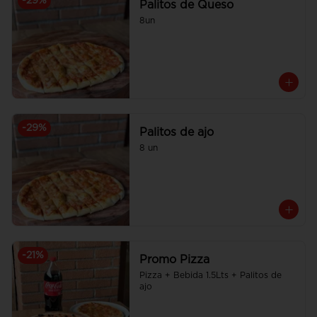
-
29
%
Palitos de Queso
8un
-
29
%
Palitos de ajo
8 un
-
21
%
Promo Pizza
Pizza + Bebida 1.5Lts + Palitos de 
ajo