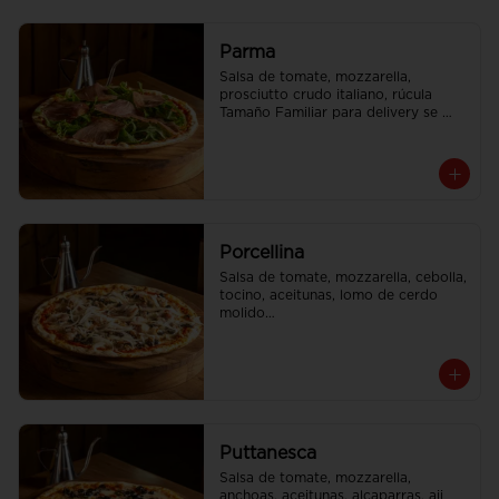
Parma
Salsa de tomate, mozzarella, 
prosciutto crudo italiano, rúcula

Tamaño Familiar para delivery se 
envia en 2 cajas
Porcellina
Salsa de tomate, mozzarella, cebolla, 
tocino, aceitunas, lomo de cerdo 
molido

Tamaño Familiar para delivery se 
envia en 2 cajas
Puttanesca
Salsa de tomate, mozzarella, 
anchoas, aceitunas, alcaparras, aji
