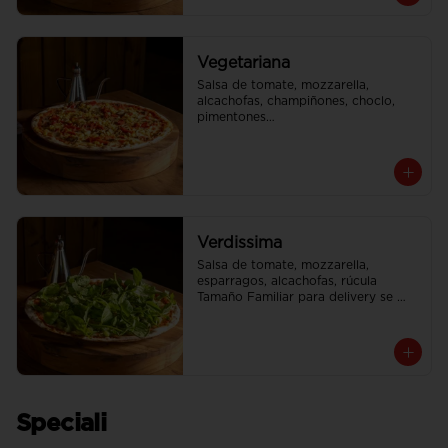
Vegetariana
Salsa de tomate, mozzarella, 
alcachofas, champiñones, choclo, 
pimentones

Tamaño Familiar para delivery se 
envia en 2 cajas
Verdissima
Salsa de tomate, mozzarella, 
esparragos, alcachofas, rúcula

Tamaño Familiar para delivery se 
envia en 2 cajas
Speciali