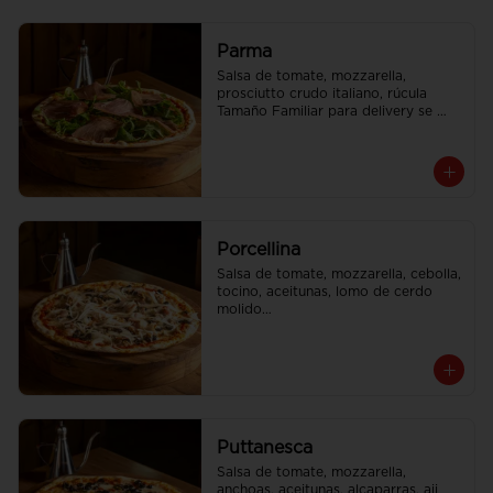
Parma
Salsa de tomate, mozzarella, 
prosciutto crudo italiano, rúcula

Tamaño Familiar para delivery se 
envia en 2 cajas
Porcellina
Salsa de tomate, mozzarella, cebolla, 
tocino, aceitunas, lomo de cerdo 
molido

Tamaño Familiar para delivery se 
envia en 2 cajas
Puttanesca
Salsa de tomate, mozzarella, 
anchoas, aceitunas, alcaparras, aji
