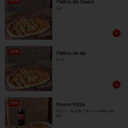
-
29
%
Palitos de Queso
8un
-
29
%
Palitos de ajo
8 un
-
21
%
Promo Pizza
Pizza + Bebida 1.5Lts + Palitos de 
ajo