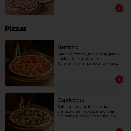
Pizzas
Bambino
Salsa de tomate, mozzarella, jamon 
cocido, tomates fresco

Tamaño Familiar para delivery se 
envia en 2 cajas
Capricciosa
Salsa de tomate, mozzarella, 
champiñones frescos, alcachofas, 
aceitunas, lomo de credo molido, 
jamon cocido, vienesas de pavo

Tamaño Familiar para delivery se 
envia en 2 cajas