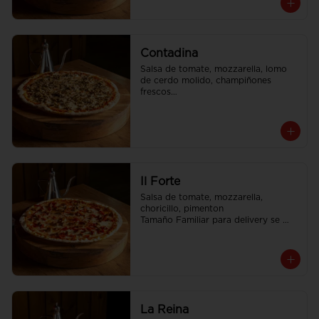
Contadina
Salsa de tomate, mozzarella, lomo 
de cerdo molido, champiñones 
frescos

Tamaño Familiar para delivery se 
envia en 2 cajas
Il Forte
Salsa de tomate, mozzarella, 
choricillo, pimenton

Tamaño Familiar para delivery se 
envia en 2 cajas
La Reina