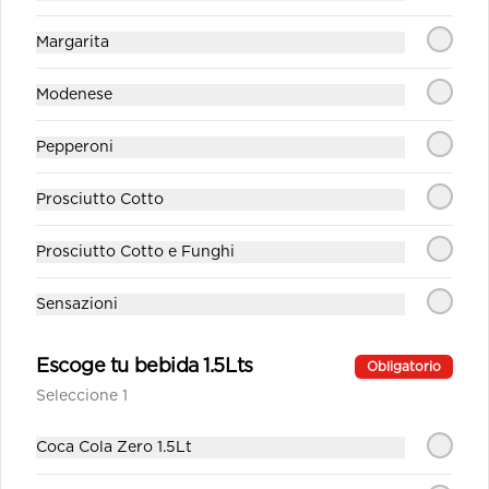
Margarita
Modenese
Pepperoni
Prosciutto Cotto
Prosciutto Cotto e Funghi
Sensazioni
Escoge tu bebida 1.5Lts
Obligatorio
Conócenos
Seleccione 1
Despacho
Coca Cola Zero 1.5Lt
Términos y condiciones