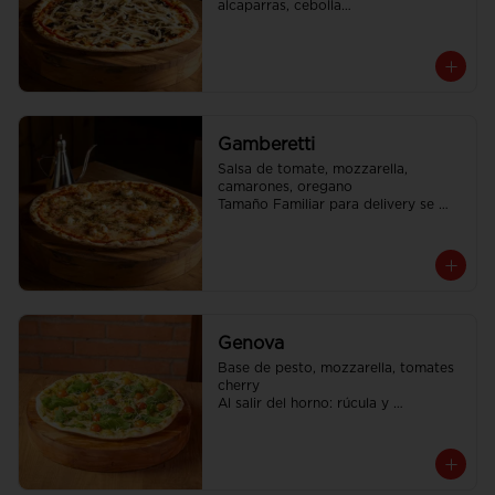
alcaparras, cebolla

Tamaño Familiar para delivery se 
envia en 2 cajas
Gamberetti
Salsa de tomate, mozzarella, 
camarones, oregano

Tamaño Familiar para delivery se 
envia en 2 cajas
Genova
Base de pesto, mozzarella, tomates 
cherry

Al salir del horno: rúcula y 
parmesano rallado